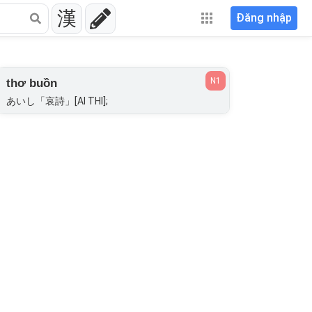
漢
Đăng nhập
N1
thơ buồn
あいし「哀詩」[AI THI];