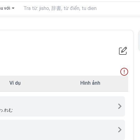
u với
Ví dụ
Hình ảnh
わ.れむ