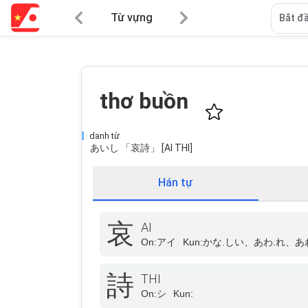
Từ vựng
Bắt đầ
thơ buồn
danh từ
あいし 「哀詩」 [AI THI]
Hán tự
哀
AI
On:
アイ
Kun:
かな.しい、あわ.れ、あ
詩
THI
On:
シ
Kun: