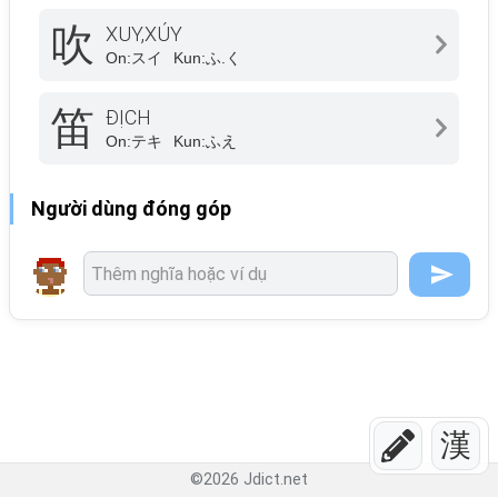
吹
XUY,XÚY
On:
スイ
Kun:
ふ.く
笛
ĐỊCH
On:
テキ
Kun:
ふえ
Người dùng đóng góp
漢
©
2026
Jdict.net