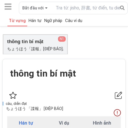
Bắt đầu với
Từ vựng
Hán tự
Ngữ pháp
Câu ví dụ
N1
thông tin bí mật
ちょうほう「諜報」[ĐIỆP BÁO];
thông tin bí mật
câu, diễn đạt
ちょうほう 「諜報」 [ĐIỆP BÁO]
Hán tự
Ví dụ
Hình ảnh