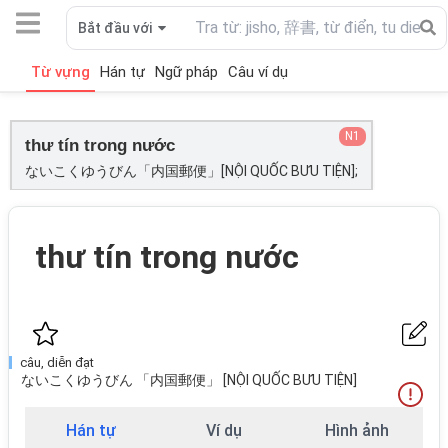
Bắt đầu với
Từ vựng
Hán tự
Ngữ pháp
Câu ví dụ
N1
thư tín trong nước
ないこくゆうびん「内国郵便」[NỘI QUỐC BƯU TIỆN];
thư tín trong nước
câu, diễn đạt
ないこくゆうびん 「内国郵便」 [NỘI QUỐC BƯU TIỆN]
Hán tự
Ví dụ
Hình ảnh