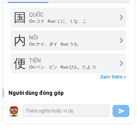
国
QUỐC
On:
コク
Kun:
くに、くな、こ
内
NỘI
On:
ナイ、ダイ
Kun:
うち
便
TIỆN
On:
ベン、ビン
Kun:
びん、たよ.り
Xem thêm »
Người dùng đóng góp