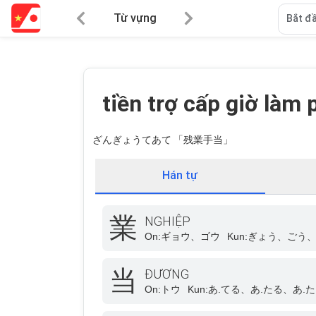
Từ vựng
Bắt đầ
tiền trợ cấp giờ làm 
ざんぎょうてあて 「残業手当」
Hán tự
業
NGHIỆP
On:
ギョウ、ゴウ
Kun:
ぎょう、ごう
当
ĐƯƠNG
On:
トウ
Kun:
あ.てる、あ.たる、あ.