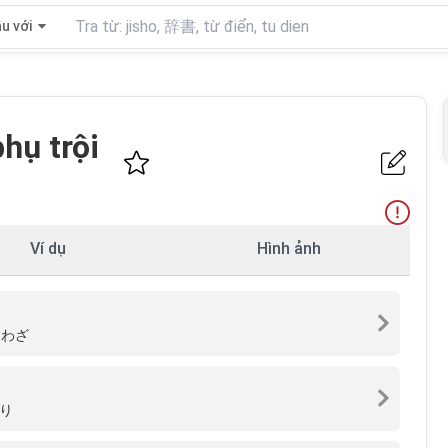
u với
phụ trội
Ví dụ
Hình ảnh
、わざ
たり