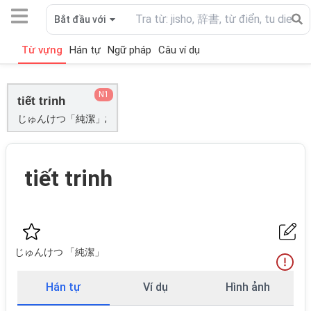
Bắt đầu với
Từ vựng
Hán tự
Ngữ pháp
Câu ví dụ
N1
tiết trinh
じゅんけつ「純潔」;
tiết trinh
じゅんけつ 「純潔」
Hán tự
Ví dụ
Hình ảnh