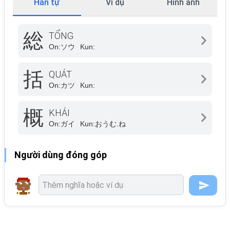
Hán tự
Ví dụ
Hình ảnh
総
TỔNG
On:
ソウ
Kun:
括
QUÁT
On:
カツ
Kun:
概
KHÁI
On:
ガイ
Kun:
おうむ.ね
Người dùng đóng góp