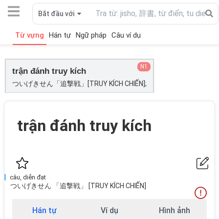
Bắt đầu với
Từ vựng
Hán tự
Ngữ pháp
Câu ví dụ
N1
trận đánh truy kích
ついげきせん「追撃戦」[TRUY KÍCH CHIẾN];
trận đánh truy kích
câu, diễn đạt
ついげきせん 「追撃戦」 [TRUY KÍCH CHIẾN]
Hán tự
Ví dụ
Hình ảnh