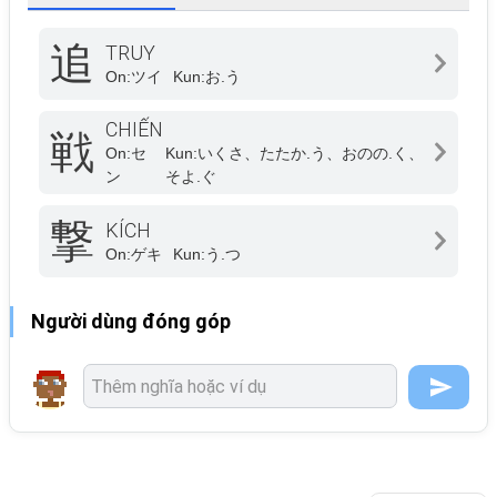
追
TRUY
On:
ツイ
Kun:
お.う
CHIẾN
戦
On:
セ
Kun:
いくさ、たたか.う、おのの.く、
ン
そよ.ぐ
撃
KÍCH
On:
ゲキ
Kun:
う.つ
Người dùng đóng góp