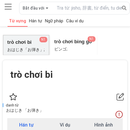
Bắt đầu với
Từ vựng
Hán tự
Ngữ pháp
Câu ví dụ
N1
N1
trò chơi bing gô
trò chơi bi
ビンゴ;
おはじき「お弾き」;
trò chơi bi
danh từ
おはじき 「お弾き」
Hán tự
Ví dụ
Hình ảnh