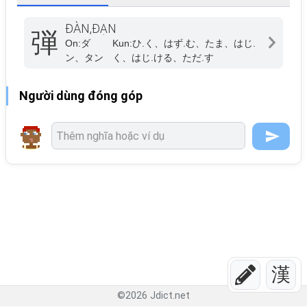
ĐÀN,ĐẠN
弾
On:
ダ
Kun:
ひ.く、はず.む、たま、はじ.
ン、タン
く、はじ.ける、ただ.す
Người dùng đóng góp
漢
©
2026
Jdict.net