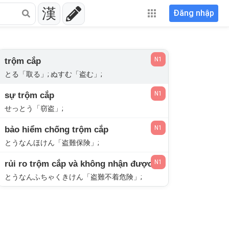
漢
Đăng nhập
N1
trộm cắp
とる「取る」; ぬすむ「盗む」;
N1
sự trộm cắp
せっとう「窃盗」;
N1
bảo hiểm chống trộm cắp
とうなんほけん「盗難保険」;
N1
rủi ro trộm cắp và không nhận được hàng
とうなんふちゃくきけん「盗難不着危険」;