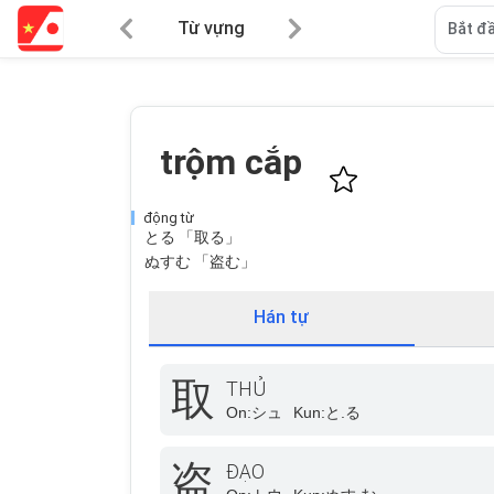
Từ vựng
Bắt đầ
trộm cắp
động từ
とる 「取る」
ぬすむ 「盗む」
Hán tự
取
THỦ
On:
シュ
Kun:
と.る
盗
ĐẠO