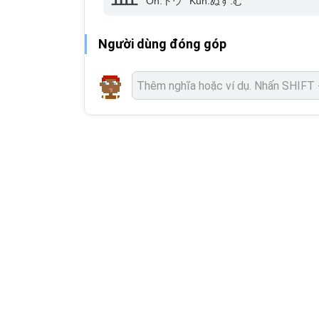
On:
トウ
Kun:
ぬす.む
Người dùng đóng góp