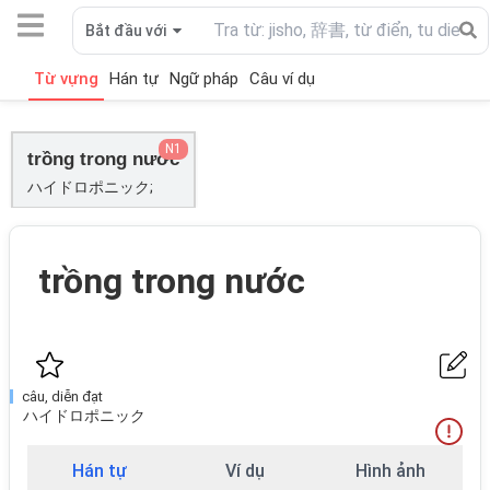
Bắt đầu với
Từ vựng
Hán tự
Ngữ pháp
Câu ví dụ
N1
trồng trong nước
ハイドロポニック;
trồng trong nước
câu, diễn đạt
ハイドロポニック
Hán tự
Ví dụ
Hình ảnh