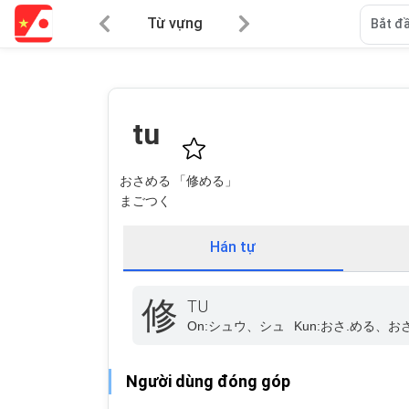
Từ vựng
Bắt đầ
tu
おさめる 「修める」
まごつく
Hán tự
修
TU
On:
シュウ、シュ
Kun:
おさ.める、お
Người dùng đóng góp