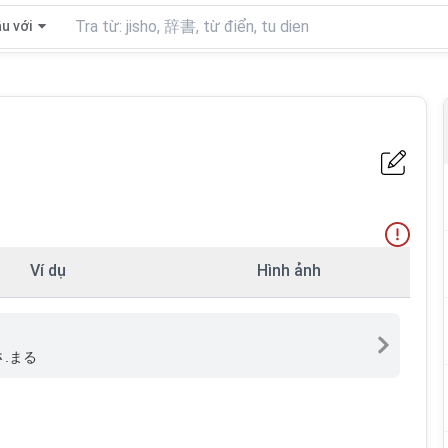
u với
Ví dụ
Hình ảnh
さ.まる