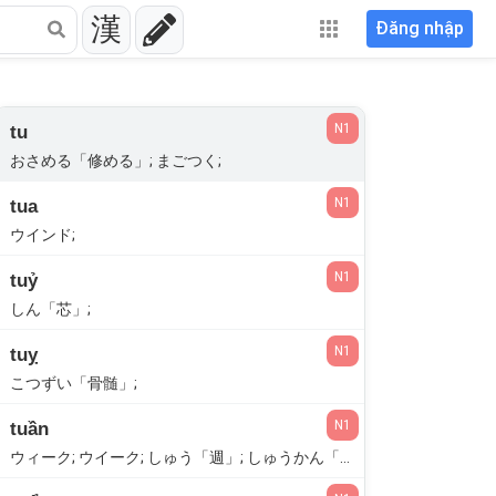
漢
Đăng nhập
N1
tu
おさめる「修める」; まごつく;
N1
tua
ウインド;
N1
tuỷ
しん「芯」;
N1
tuỵ
こつずい「骨髄」;
N1
tuần
ウィーク; ウイーク; しゅう「週」; しゅうかん「週間」; じゅん「旬」;