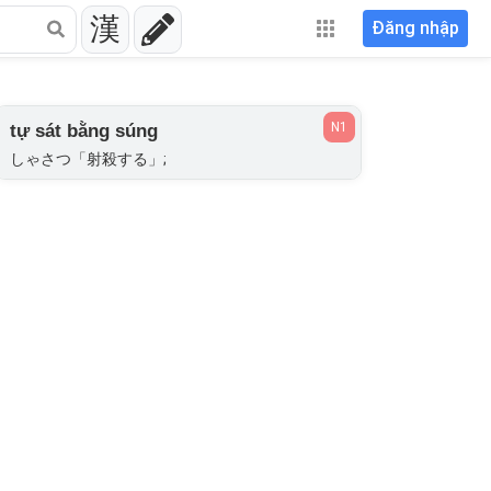
漢
Đăng nhập
N1
tự sát bằng súng
しゃさつ「射殺する」;