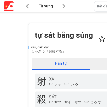
Từ vựng
Bắt đầ
tự sát bằng súng
câu, diễn đạt
しゃさつ 「射殺する」
Hán tự
射
XẠ
On:
シャ
Kun:
い.る
殺
SÁT
On:
サツ、サイ、セツ
Kun:
ころ.す