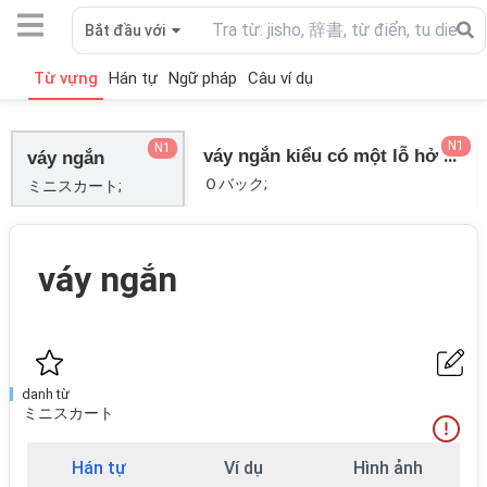
Bắt đầu với
Từ vựng
Hán tự
Ngữ pháp
Câu ví dụ
N1
N1
váy ngắn kiểu có một lỗ hở ở phần mông
váy ngắn
Ｏバック;
ミニスカート;
váy ngắn
danh từ
ミニスカート
Hán tự
Ví dụ
Hình ảnh