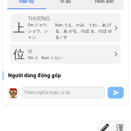
Hán tự
Ví dụ
Hình ảnh
THƯỢNG
上
On:
ジョウ、
Kun:
うえ、かみ、うわ-、あ.げ
ショウ、シ
る、あ.がる、のぼ.る、のぼ.せ
ャン
る／す
位
VỊ
On:
イ
Kun:
くらい
Người dùng đóng góp
漢