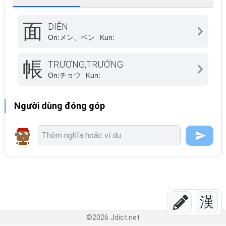
面
DIỆN
On:
メン、ベン
Kun:
帳
TRƯƠNG,TRƯỚNG
On:
チョウ
Kun:
Người dùng đóng góp
漢
©
2026
Jdict.net