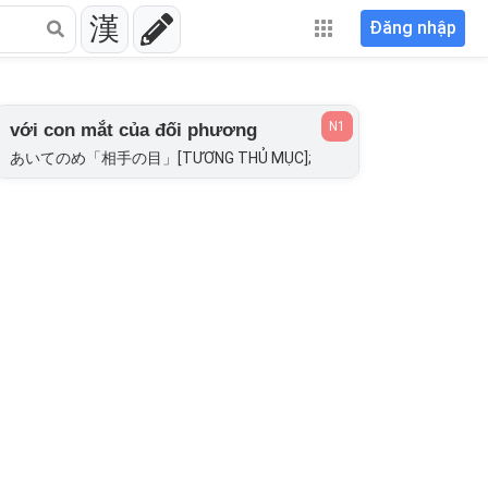
漢
Đăng nhập
N1
với con mắt của đối phương
あいてのめ「相手の目」[TƯƠNG THỦ MỤC];