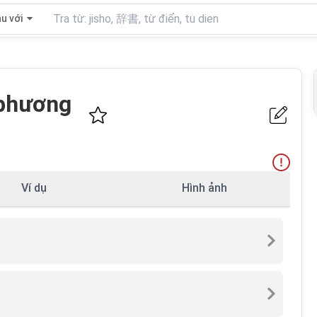
u với
 phương
Ví dụ
Hình ảnh