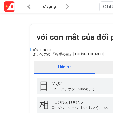
Từ vựng
Bắt đầ
với con mắt của đối
câu, diễn đạt
あいてのめ 「相手の目」 [TƯƠNG THỦ MỤC]
Hán tự
目
MỤC
On:
モク、ボク
Kun:
め、ま
相
TƯƠNG,TƯỚNG
On:
ソウ、ショウ
Kun:
しょう、あい-