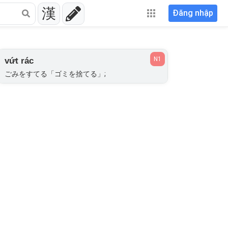
漢
Đăng nhập
N1
vứt rác
ごみをすてる「ゴミを捨てる」;