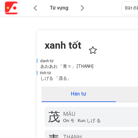
Từ vựng
Bắt đầ
xanh tốt
danh từ
あおあお 「青々」 [THANH]
tính từ
しげる 「茂る」
Hán tự
茂
MẬU
On:
モ
Kun:
しげ.る
THANH