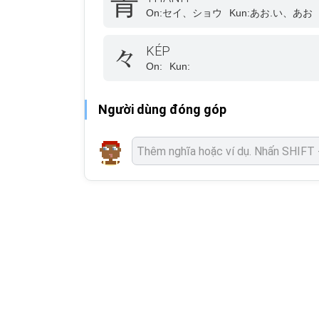
青
On:
セイ、ショウ
Kun:
あお.い、あお
々
KÉP
On:
Kun:
Người dùng đóng góp