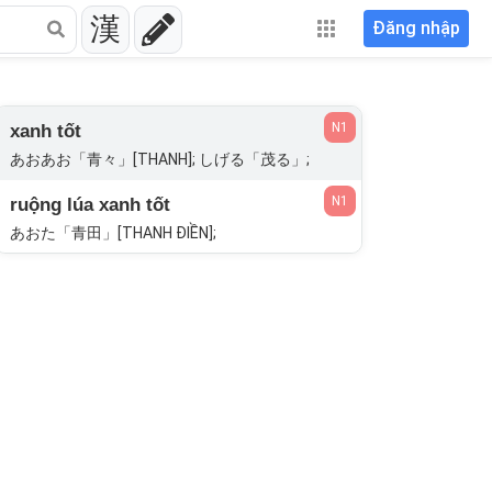
漢
Đăng nhập
N1
xanh tốt
あおあお「青々」[THANH]; しげる「茂る」;
N1
ruộng lúa xanh tốt
あおた「青田」[THANH ĐIỀN];