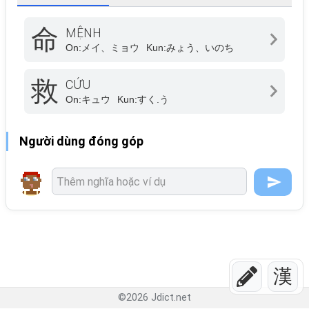
命
MỆNH
On:
メイ、ミョウ
Kun:
みょう、いのち
救
CỨU
On:
キュウ
Kun:
すく.う
Người dùng đóng góp
漢
©
2026
Jdict.net