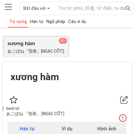
Bắt đầu với
Từ vựng
Hán tự
Ngữ pháp
Câu ví dụ
N1
xương hàm
あごぼね「顎骨」[NGẠC CỐT];
xương hàm
danh từ
あごぼね 「顎骨」 [NGẠC CỐT]
Hán tự
Ví dụ
Hình ảnh