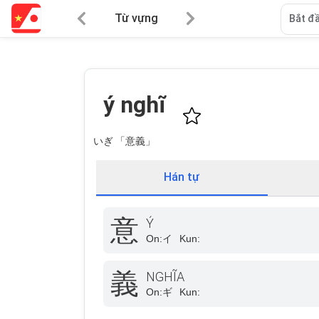
Từ vựng
Bắt đầ
ý nghĩ
いぎ 「意義」
Hán tự
意
Ý
On:
イ
Kun:
義
NGHĨA
On:
ギ
Kun: