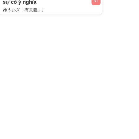
N1
sự có ý nghĩa
ゆういぎ「有意義」;
N1
nói hết ý nghĩ
ずばずばいう「ずばずば言う」;
N1
ý nghĩ chợt đến
おもいつき「思い付き」;
N1
ý nghĩa thực sự
しんい「真意」; しんずい「心髄」;
N1
ý nghĩa căn bản
しゅい「趣意」;