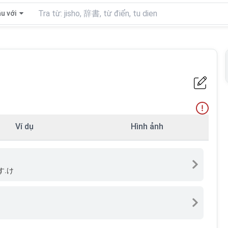
u với
Ví dụ
Hình ảnh
す.け