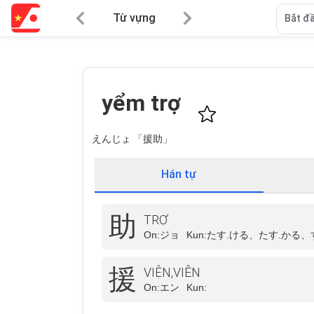
Từ vựng
Bắt đầ
yểm trợ
えんじょ 「援助」
Hán tự
助
TRỢ
On:
ジョ
Kun:
たす.ける、たす.かる、
援
VIỆN,VIÊN
On:
エン
Kun: