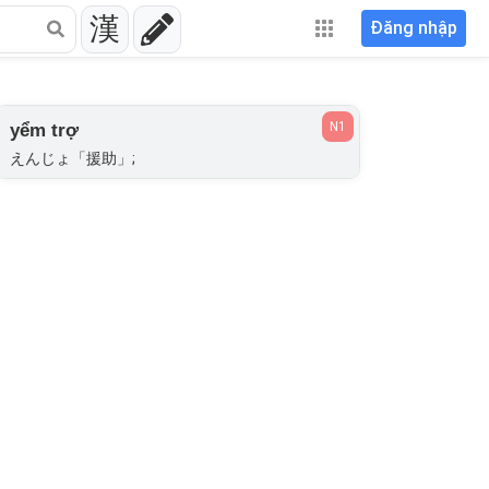
漢
Đăng nhập
N1
yểm trợ
えんじょ「援助」;